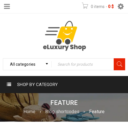
0 items
-
0
$
All categories
SHOP BY CATEGORY
FEATURE
Home
›
Blog shortcodes
›
Feature